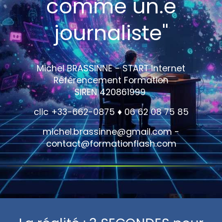
comme un.e
journaliste"
Michel BRASSINNE - START Internet
Référencement Formation
SIREN 420861999
clic
+33-662-0875 ♦ 06 62 08 75 85
michel.brassinne@gmail.com -
contact@formationflash.com